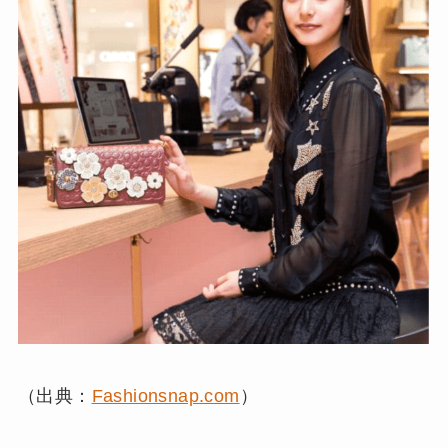
（出典：
Fashionsnap.com
）