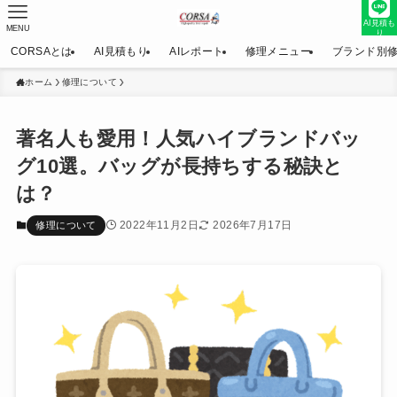
AI見積も
MENU
り
CORSAとは
AI見積もり
AIレポート
修理メニュー
ブランド別
ホーム
修理について
著名人も愛用！人気ハイブランドバッ
グ10選。バッグが長持ちする秘訣と
は？
2022年11月2日
2026年7月17日
修理について