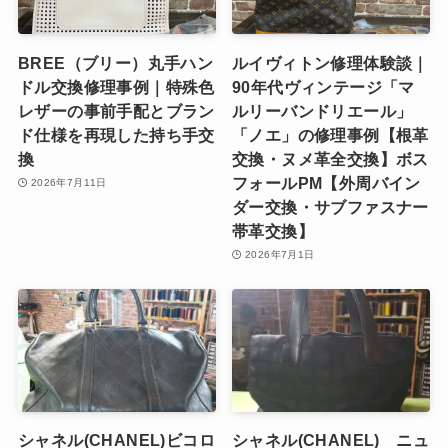
BREE（ブリー）丸手ハン
ルイヴィトン修理体験談｜
ドル交換修理事例｜特殊色
90年代ヴィンテージ「マ
レザーの事前手配とブラン
ルリーバンドリエール」
ド仕様を再現した持ち手交
「ノエ」の修理事例【根革
換
交換・ヌメ革全交換】ボス
フォールPM【外周バイン
2026年7月11日
ダー交換・サブファスナー
帯革交換】
2026年7月1日
シャネル(CHANEL)ビコロ
シャネル(CHANEL) ニュ