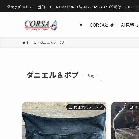
東京都立川市一番町6-13-40 MKビル3F
042-569-7370
受付 11:00〜1
CORSAとは
AI見積
ホーム
ダニエル＆ボブ
ダニエル＆ボブ
– tag –
修理対応ブランド
修