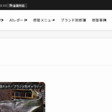
8:00
全国対応
もり
AIレポート
修理メニュー
ブランド別修理
修理事例
理カルテ・ブランド別ギャラリー