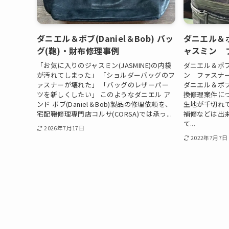
ダニエル＆ボブ(Daniel＆Bob) バッ
ダニエル＆ボブ
グ(鞄)・財布修理事例
ャスミン 
「お気に入りのジャスミン(JASMINE)の内袋
ダニエル＆ボブ(
が汚れてしまった」 「ショルダーバッグのフ
ン ファスナ
ァスナーが壊れた」 「バッグのレザーパー
ダニエル＆ボブ(
ツを新しくしたい」 このようなダニエル ア
換修理案件に
ンド ボブ(Daniel＆Bob)製品の修理依頼を、
生地が千切れ
宅配鞄修理専門店コルサ(CORSA)では承っ...
補修などは出
て...
2026年7月17日
2022年7月7日