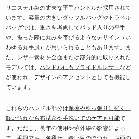
リエステル製の丈夫な平手ハンドル
が採用されて
います。容量の大きい
ダッフルバッグやトラベル
バッグでは、重さを考慮してパッド入りの平手
や、
握った際に丸みを帯びるようなデザイン（い
わゆる丸手風）
が用いられることもあります。ま
た、レザー素材を全面または部分的に取り入れた
モデルでは、
ハンドルにもブライドルレザー
など
が使われ、デザインのアクセントとしても機能し
ています。
これらのハンドル部分は
摩擦や引っ張りに強く、
軽い汚れなら布拭きや手洗いでのケアも可能
で
す。ただし、長年の使用や紫外線の影響によっ
て、
毛羽立ち、色褪せ、縫い目のほつれ、表面の