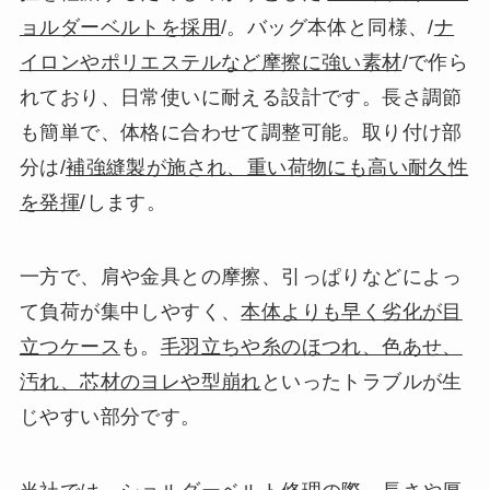
ョルダーベルトを採用
/。バッグ本体と同様、/
ナ
イロンやポリエステルなど摩擦に強い素材
/で作ら
れており、日常使いに耐える設計です。長さ調節
も簡単で、体格に合わせて調整可能。取り付け部
分は/
補強縫製が施され、重い荷物にも高い耐久性
を発揮
/します。
一方で、肩や金具との摩擦、引っぱりなどによっ
て負荷が集中しやすく、
本体よりも早く劣化が目
立つケース
も。
毛羽立ちや糸のほつれ、色あせ、
汚れ、芯材のヨレや型崩れ
といったトラブルが生
じやすい部分です。