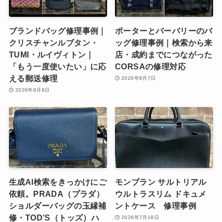
ブランドバッグ修理事例｜
ポーターとバーバリーのバ
クリスチャンルブタン・
ッグ修理事例｜検索から来
TUMI・ルイヴィトン｜
店・成約までにつながった
「もう一度使いたい」に応
CORSAの修理対応
える郵送修理
2026年8月7日
2026年8月8日
生成AI検索をきっかけにご
モンブラン サルトリアル
依頼。PRADA（プラダ）
ウルトラスリム ドキュメ
ショルダーバッグの玉縁補
ントケース 修理事例
修・TOD’S（トッズ）ハ
2026年7月18日