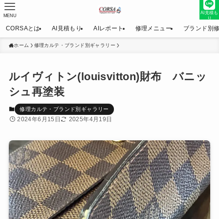
AI見積も
MENU
り
CORSAとは
AI見積もり
AIレポート
修理メニュー
ブランド別
ホーム
修理カルテ・ブランド別ギャラリー
ルイヴィトン(louisvitton)財布 バニッ
シュ再塗装
修理カルテ・ブランド別ギャラリー
2024年6月15日
2025年4月19日