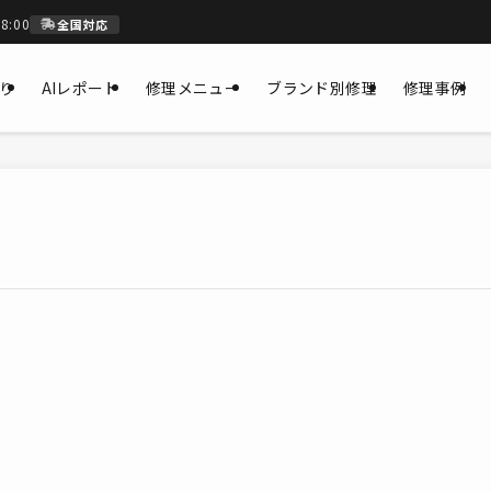
8:00
全国対応
もり
AIレポート
修理メニュー
ブランド別修理
修理事例