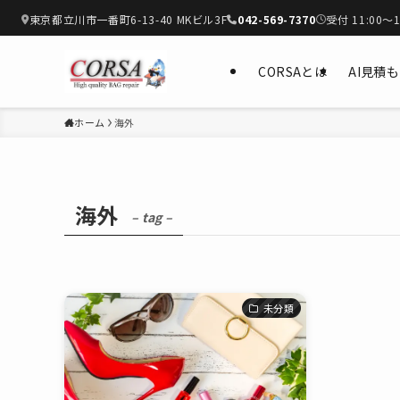
東京都立川市一番町6-13-40 MKビル3F
042-569-7370
受付 11:00〜1
CORSAとは
AI見積
ホーム
海外
海外
– tag –
未分類