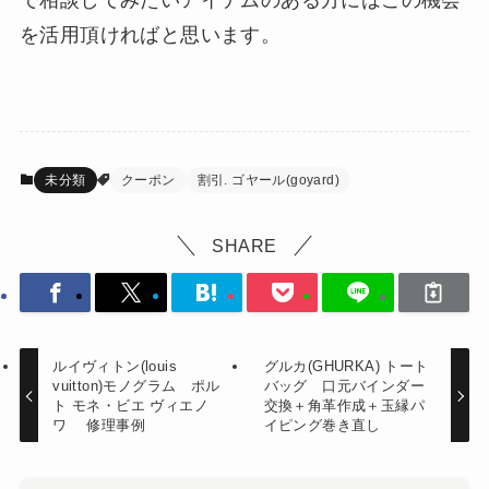
を活用頂ければと思います。
未分類
クーポン
割引. ゴヤール(goyard)
SHARE
ルイヴィトン(louis
グルカ(GHURKA) トート
vuitton)モノグラム ポル
バッグ 口元バインダー
ト モネ・ビエ ヴィエノ
交換＋角革作成＋玉縁パ
ワ 修理事例
イピング巻き直し