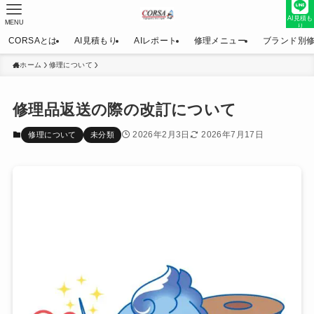
AI見積も
MENU
り
CORSAとは
AI見積もり
AIレポート
修理メニュー
ブランド別
ホーム
修理について
修理品返送の際の改訂について
2026年2月3日
2026年7月17日
修理について
未分類