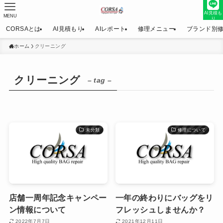
AI見積も
MENU
り
CORSAとは
AI見積もり
AIレポート
修理メニュー
ブランド別
ホーム
クリーニング
クリーニング
– tag –
未分類
修理について
店舗一周年記念キャンペー
一年の終わりにバッグをリ
ン情報について
フレッシュしませんか？
2022年7月7日
2021年12月11日