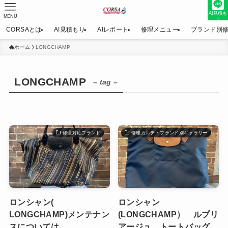
AI見積も
MENU
り
CORSAとは
AI見積もり
AIレポート
修理メニュー
ブランド別
ホーム
LONGCHAMP
LONGCHAMP
– tag –
修理対応ブランド
修理カルテ・ブランド別ギャラリー
ロンシャン(
ロンシャン
LONGCHAMP)メンテナン
(LONGCHAMP） ルプリ
スについては
アージュ トートバッグ