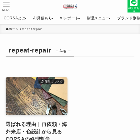
AI見積も
MENU
り
CORSAとは
AI見積もり
AIレポート
修理メニュー
ブランド別
ホーム
repeat-repair
repeat-repair
– tag –
修理について
選ばれる理由｜再依頼・海
外来店・色設計から見る
CORSAの修理哲学