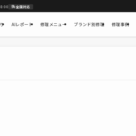
8:00
全国対応
もり
AIレポート
修理メニュー
ブランド別修理
修理事例