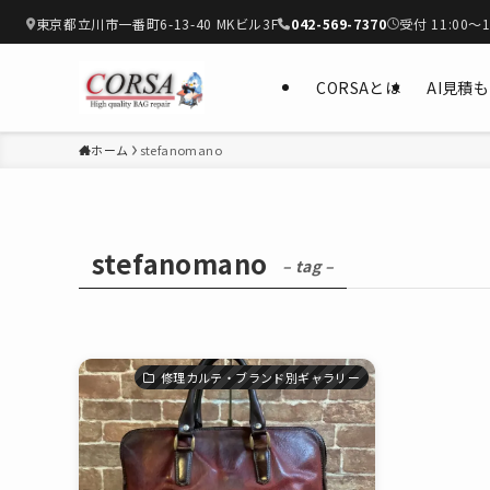
東京都立川市一番町6-13-40 MKビル3F
042-569-7370
受付 11:00〜1
CORSAとは
AI見積
ホーム
stefanomano
stefanomano
– tag –
修理カルテ・ブランド別ギャラリー