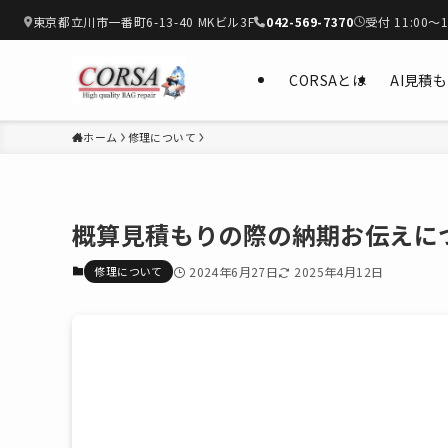
東京都立川市一番町6-13-40 MKビル3F
042-569-7370
受付 11:00〜1
CORSAとは
AI見積
ホーム
修理について
概算見積もりの際の納期お伝えに
修理について
2024年6月27日
2025年4月12日