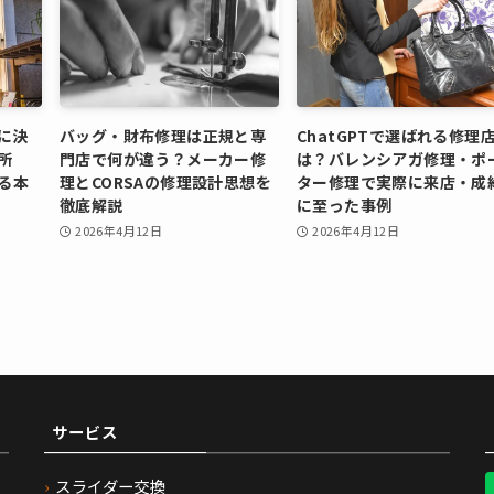
に決
バッグ・財布修理は正規と専
ChatGPTで選ばれる修理
所
門店で何が違う？メーカー修
は？バレンシアガ修理・ポ
る本
理とCORSAの修理設計思想を
ター修理で実際に来店・成
徹底解説
に至った事例
2026年4月12日
2026年4月12日
サービス
スライダー交換