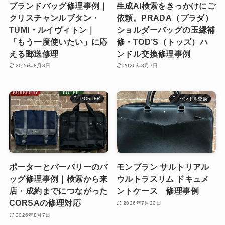
ブランドバッグ修理事例｜
生成AI検索をきっかけにご
クリスチャンルブタン・
依頼。PRADA（プラダ）
TUMI・ルイヴィトン｜
ショルダーバッグの玉縁補
「もう一度使いたい」に応
修・TOD’S（トッズ）ハ
える郵送修理
ンドル交換修理事例
2026年8月8日
2026年8月7日
PORTER
ハンドル交換
ポーターとバーバリーのバ
モンブラン サルトリアル
ッグ修理事例｜検索から来
ウルトラスリム ドキュメ
店・成約までにつながった
ントケース 修理事例
CORSAの修理対応
2026年7月20日
2026年8月7日