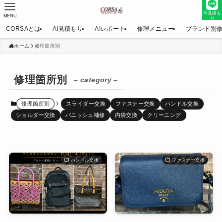
AI見積も
MENU
り
CORSAとは
AI見積もり
AIレポート
修理メニュー
ブランド別
ホーム
修理箇所別
修理箇所別
– category –
修理箇所別
スライダー交換
ファスナー交換
ハンドル交換
ショルダー交換
バニッシュ補修
内袋交換
クリーニング
ハンドル交換
ファスナー交換