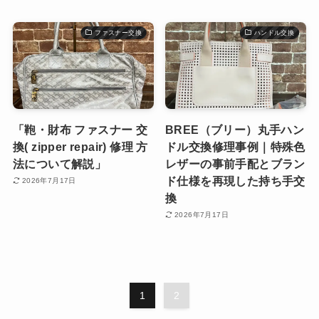
ファスナー交換
ハンドル交換
「鞄・財布 ファスナー 交
BREE（ブリー）丸手ハン
換( zipper repair) 修理 方
ドル交換修理事例｜特殊色
法について解説」
レザーの事前手配とブラン
ド仕様を再現した持ち手交
2026年7月17日
換
2026年7月17日
1
2