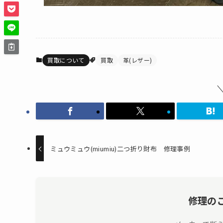
買取について
買取
革(レザー)
ミュウミュウ(miumiu)二つ折り財布 修理事例
修理の