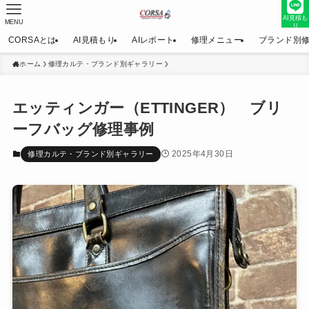
AI見積も
MENU
り
CORSAとは
AI見積もり
AIレポート
修理メニュー
ブランド別
ホーム
修理カルテ・ブランド別ギャラリー
エッティンガー（ETTINGER） ブリ
ーフバッグ修理事例
2025年4月30日
修理カルテ・ブランド別ギャラリー