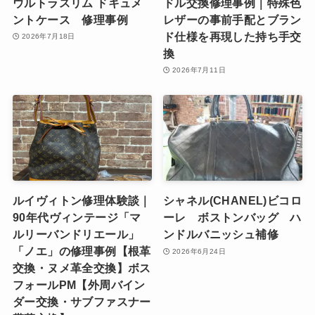
ウルトラスリム ドキュメ
ドル交換修理事例｜特殊色
ントケース 修理事例
レザーの事前手配とブラン
ド仕様を再現した持ち手交
2026年7月18日
換
2026年7月11日
ルイヴィトン修理体験談｜
シャネル(CHANEL)ビコロ
90年代ヴィンテージ「マ
ーレ ボストンバッグ ハ
ルリーバンドリエール」
ンドルバニッシュ補修
「ノエ」の修理事例【根革
2026年6月24日
交換・ヌメ革全交換】ボス
フォールPM【外周バイン
ダー交換・サブファスナー