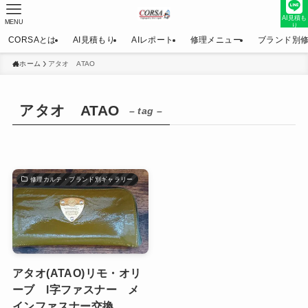
AI見積も
MENU
り
CORSAとは
AI見積もり
AIレポート
修理メニュー
ブランド別
ホーム
アタオ ATAO
アタオ ATAO
– tag –
修理カルテ・ブランド別ギャラリー
アタオ(ATAO)リモ・オリ
ーブ l字ファスナー メ
インファスナー交換