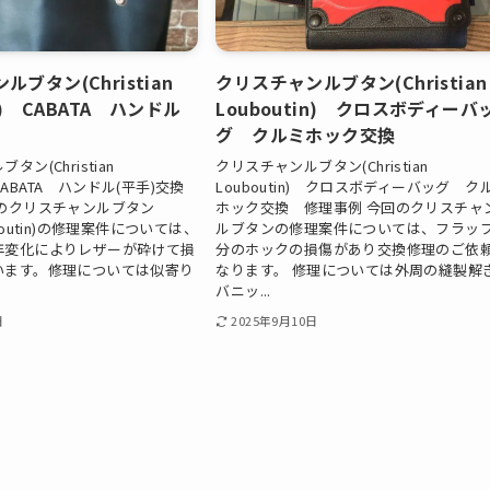
ブタン(Christian
クリスチャンルブタン(Christian
in) CABATA ハンドル
Louboutin) クロスボディーバ
グ クルミホック交換
ン(Christian
クリスチャンルブタン(Christian
) CABATA ハンドル(平手)交換
Louboutin) クロスボディーバッグ ク
回のクリスチャンルブタン
ホック交換 修理事例 今回のクリスチャ
louboutin)の修理案件については、
ルブタンの修理案件については、フラッ
年変化によりレザーが砕けて損
分のホックの損傷があり交換修理のご依
います。修理については似寄り
なります。 修理については外周の縫製解
バニッ...
日
2025年9月10日