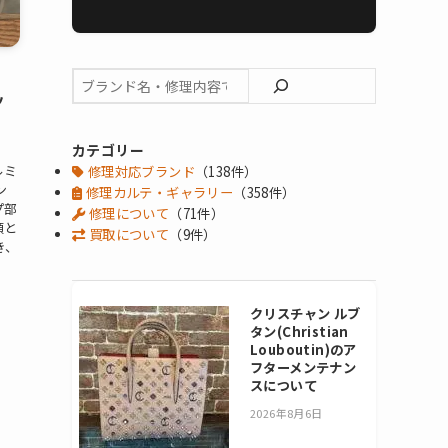
ッ
カテゴリー
ルミ
修理対応ブランド
（138件）
ン
修理カルテ・ギャラリー
（358件）
プ部
修理について
（71件）
頼と
買取について
（9件）
き、
クリスチャン ルブ
タン(Christian
Louboutin)のア
フターメンテナン
スについて
2026年8月6日