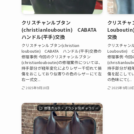
クリスチャンルブタン
クリスチャンル
(christianlouboutin) CABATA
Loubout
ハンドル(平手)交換
交換
クリスチャンルブタン(christian
クリスチャンルブタ
louboutin) CABATA ハンドル(平手)交換の
Louboutin
修理事例 今回のクリスチャンルブタン
修理事例 今
(christianlouboutin)の修理案件については、
(christian
持手部分が経年変化によりレザー千切れて損
持手部分が経
傷をおこしており似寄りの色のレザーにて左
傷を起こして
右一式交...
の色味にて(...
2025年9月10日
2025年9月10
修理カルテ・ブランド別ギャラリー