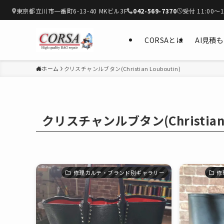
東京都立川市一番町6-13-40 MKビル3F
042-569-7370
受付 11:00〜1
CORSAとは
AI見積
ホーム
クリスチャンルブタン(Christian Louboutin)
クリスチャンルブタン(Christian L
修理カルテ・ブランド別ギャラリー
修