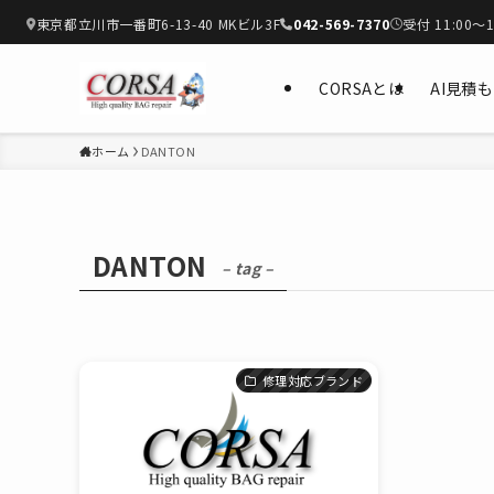
東京都立川市一番町6-13-40 MKビル3F
042-569-7370
受付 11:00〜1
CORSAとは
AI見積
ホーム
DANTON
DANTON
– tag –
修理対応ブランド