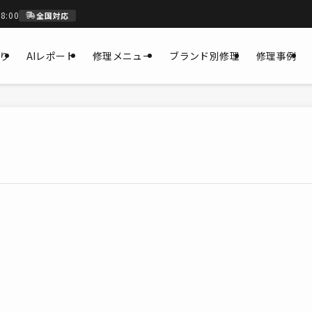
8:00
全国対応
もり
AIレポート
修理メニュー
ブランド別修理
修理事例