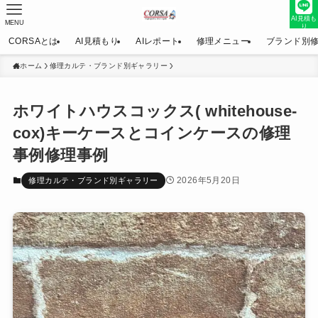
AI見積も
MENU
り
CORSAとは
AI見積もり
AIレポート
修理メニュー
ブランド別
ホーム
修理カルテ・ブランド別ギャラリー
ホワイトハウスコックス( whitehouse-
cox)キーケースとコインケースの修理
事例修理事例
2026年5月20日
修理カルテ・ブランド別ギャラリー