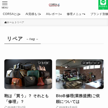
AI見積も
MENU
り
CORSAとは
AI見積もり
AIレポート
修理メニュー
ブランド別
ホーム
リペア
リペア
– tag –
未分類
修理について
鞄は「買う」？ それとも
BtoB修理(業務提携)ご依
「修理」？
頼については
2026年7月17日
2026年1月29日